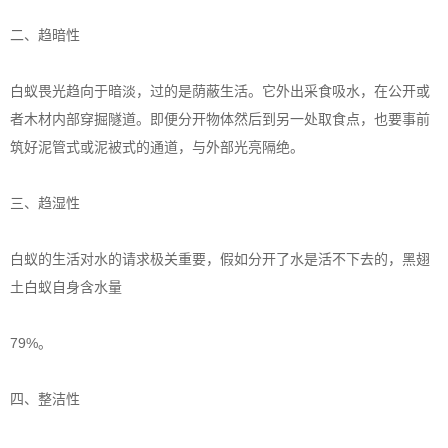
二、趋暗性
白蚁畏光趋向于暗淡，过的是荫蔽生活。它外出采食吸水，在公开或
者木材内部穿掘隧道。即便分开物体然后到另一处取食点，也要事前
筑好泥管式或泥被式的通道，与外部光亮隔绝。
三、趋湿性
白蚁的生活对水的请求极关重要，假如分开了水是活不下去的，黑翅
土白蚁自身含水量
79%。
四、整洁性