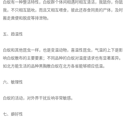
白蚁有一种整洁特性，白蚁群个体间相遇时相互清洁，我舐你，你舐
我，不只相互舐吮，而且又相互喂食，彼此还吞食同类的尸体，及时
搬走粪便和脱皮等排泄物。
五、趋温性
白蚁和其他昆虫一样，也是变温动物，喜温性昆虫，气温的上下是影
响白蚁散布的主要要素；不同品种的白蚁对温度请求也有显著差异。
如北方能生活的品种黑胸散白蚁在北方各省能够顺应低温。
六、敏理性
白蚁的活动，对外界干扰反响非常敏感。
七、癖好性