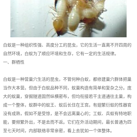
白蚁是一种组织性强、高度分工的昆虫，它的生活一直离不开四周的
自然环境，白蚁为了顺应环境和生存，它有一定的生活规律。
一、群栖性
白蚁是一种营巢穴生活的昆虫，不管何种白蚁，都修建巢穴群体把巢
当作大本营。但由于白蚁品种不同，蚁巢构造有简单和复杂之分。庞
大的蚁巢，穿掘隧道固然纵横密布，但均衔接若干主道通往主巢，构
成一个整体，蚁群中的蚁王、蚁后长住在王宫。有翅繁衍蚁的性器官
没有成熟，假如不是受惊，是不会远离巢心的；工蚁、兵蚁有特地职
能，要频繁外出，不是去而不返。它们在外活动期间，最长普通为四
至七天时间，内部联络非常亲密，看上去犹如一个体整体。