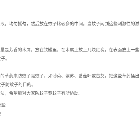
液，均匀摇匀，然后放在蚊子比较多的中间。当蚊子闻到这些刺激性的滋
量是芳香的木屑，放在铁罐里，在木屑上放上几块红炭，在表面放上一
蚊子。
的草药来防蚊子驱蚊子，如薄荷、紫苏、番茄叶或苦艾，把这些草药揉出
蚊子防蚊子的目的。
方法
，希望能对大家防蚊子驱蚊子有所协助。
哪些
蚁