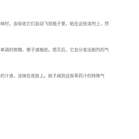
味时，会吸收它们自动飞到瓶子里，粘在这些溶剂上，然
些单调的
柑橘、橙子
或柚皮。熄灭后，它会分发出剧烈的气
的汁液，涂抹在皮肤上。蚊子闻到这些草药汁的特殊气