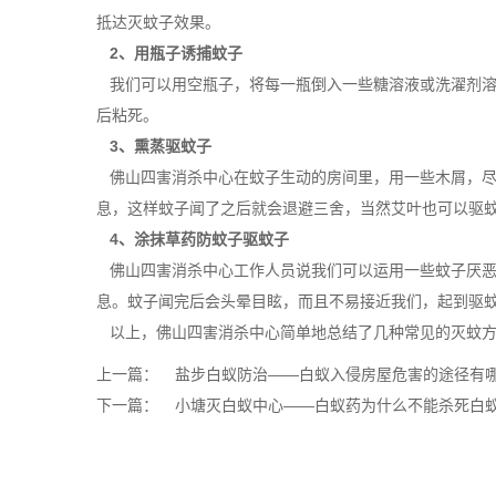
抵达灭蚊子效果。
2、用瓶子诱捕蚊子
我们可以用空瓶子，将每一瓶倒入一些糖溶液或洗濯剂溶
后粘死。
3、熏蒸驱蚊子
佛山四害消杀中心在蚊子生动的房间里，用一些木屑，尽
息，这样蚊子闻了之后就会退避三舍，当然艾叶也可以驱
4、涂抹草药防蚊子驱蚊子
佛山四害消杀中心工作人员说我们可以运用一些蚊子厌恶
息。蚊子闻完后会头晕目眩，而且不易接近我们，起到驱
以上，佛山四害消杀中心简单地总结了几种常见的
灭蚊
上一篇：
盐步白蚁防治——白蚁入侵房屋危害的途径有
下一篇：
小塘灭白蚁中心——白蚁药为什么不能杀死白