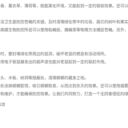
香、薰衣草、薄荷等，既能
美化环境
，又能起到一定的驱蚊效果。还可
洁卫生是防控苍蝇的关键。及时清理绿化带中的垃圾、腐烂的树叶和果
病媒生物防控所说可以使用粘蝇纸、捕蝇笼等物理方法
捕捉苍蝇
。另外
同时，要封堵绿化带周边的鼠洞，破坏老鼠的栖息和活动场所。
用电子驱鼠器发出的超声波也能对老鼠起到一定的驱赶作用。
头、木板、树洞等隐蔽处，清理蟑螂的藏身之地。
处涂抹
蟑螂胶饵
，吸引蟑螂取食，从而达到杀灭的效果。还可以使用烟
和维护，才能确保防控效果。让我们共同努力，打造一个无四害侵扰的
事项
？