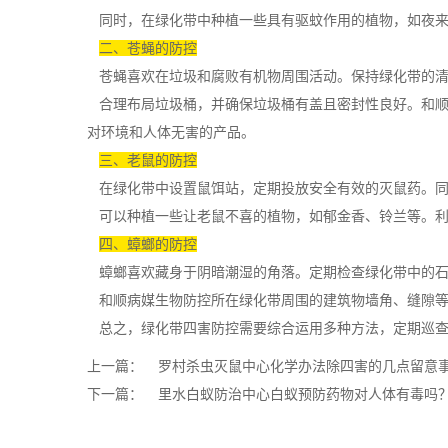
同时，在绿化带中种植一些具有驱蚊作用的植物，如夜来
二、苍蝇的防控
苍蝇喜欢在垃圾和腐败有机物周围活动。保持绿化带的清
合理布局垃圾桶，并确保垃圾桶有盖且密封性良好。和顺
对环境和人体无害的产品。
三、老鼠的防控
在绿化带中设置鼠饵站，定期投放
安全有效
的灭鼠药。
可以种植一些让老鼠不喜的植物，如郁金香、铃兰等。利
四、蟑螂的防控
蟑螂喜欢藏身于阴暗潮湿的角落。定期检查绿化带中的石
和顺病媒生物防控所在绿化带周围的建筑物墙角、缝隙等
总之，绿化带四害防控需要综合运用多种方法，定期巡查
上一篇：
罗村杀虫灭鼠中心化学办法除四害的几点留意
下一篇：
里水白蚁防治中心白蚁预防药物对人体有毒吗