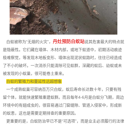
丹灶预防白蚁站
白蚁被称为“无烟的火灾”，
说其危害最大的特点就
是隐蔽性。它们藏在墙体、木材内部，或地下蚁道中，初期活动痕迹
极难察觉，等发现木地板变形、墙体出现泥状蚁路时，往往已经造成
了不小的破坏。一次消杀只能清除可见蚁群，深藏的蚁后、幼蚁或未
被发现的小蚁巢，很可能卷土重来。
白蚁的繁殖力和蔓延性远超想象
一个成熟蚁巢可容纳百万只白蚁，蚁后寿命长达数十年，只要有残
留个体，就能快速繁殖重建蚁群。而且每年4-6月是白蚁分飞期，周边
环境中的有翅成虫的，很容易通过门窗缝隙、
管道入侵
家中，形成新
的蚁患，这也是需要定期排查的重要原因。
更重要的是，白蚁防治早已不是“可选项”，而是业主必须履行的法律