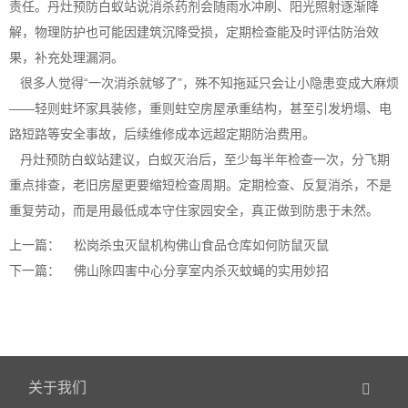
责任。丹灶预防白蚁站说
消杀药剂
会随雨水冲刷、阳光照射逐渐降
解，物理防护也可能因建筑沉降受损，定期检查能及时评估防治效
果，补充处理漏洞。
很多人觉得“一次消杀就够了”，殊不知拖延只会让小隐患变成大麻烦
——轻则蛀坏家具装修，重则蛀空房屋承重结构，甚至引发坍塌、电
路短路等安全事故，后续维修成本远超定期防治费用。
丹灶预防白蚁站建议，白蚁灭治后，至少每半年检查一次，分飞期
重点排查，老旧房屋更要缩短检查周期。定期检查、反复消杀，不是
重复劳动
，而是用最低成本守住家园安全，真正做到防患于未然。
上一篇：
松岗杀虫灭鼠机构佛山食品仓库如何防鼠灭鼠
下一篇：
佛山除四害中心分享室内杀灭蚊蝇的实用妙招
关于我们